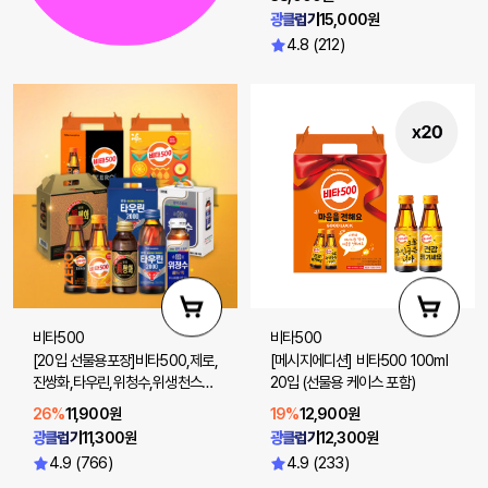
광클럽가
15,000원
4.8 (212)
비타500
비타500
[20입 선물용포장]비타500,제로,
[메시지에디션] 비타500 100ml
진쌍화,타우린,위청수,위생천스파
20입 (선물용 케이스 포함)
클링제로 20입
26%
11,900원
19%
12,900원
광클럽가
11,300원
광클럽가
12,300원
4.9 (766)
4.9 (233)