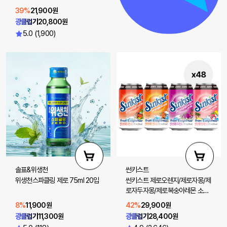
39%
21,900원
광클럽가
20,800원
5.0 (1,900)
솔표&위생천
썬키스트
위생천스파클링 제로 75ml 20입
썬키스트 제로오렌지/제로자몽/제
로자두자몽/제로복숭아레몬 소다
355ml 48입(선택 2)
8%
11,900원
42%
29,900원
광클럽가
11,300원
광클럽가
28,400원