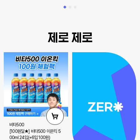
제로 제로
비타500
[100원딜★] 비타500 이온킥 5
00ml 24입(+6입 100원)