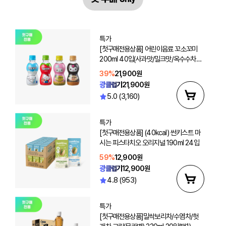
특가
[첫구매전용상품] 어린이음료 꼬소꼬미
200ml 40입(사과맛/밀크맛/옥수수차/
보리차 선택2)
39%
21,900원
광클럽가
21,900원
5.0 (3,160)
특가
[첫구매전용상품] (40kcal) 썬키스트 마
시는 피스타치오 오리지널 190ml 24입
59%
12,900원
광클럽가
12,900원
4.8 (953)
특가
[첫구매전용상품]밀싹보리차/수염차/헛