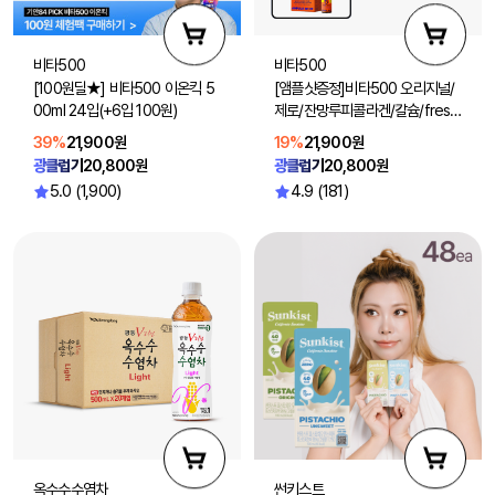
비타500
비타500
[100원딜★] 비타500 이온킥 5
[앰플샷증정]비타500 오리지널/
00ml 24입(+6입 100원)
제로/잔망루피콜라겐/칼슘/fresh
100ml 40입 (맛 선택1)
39%
21,900원
19%
21,900원
광클럽가
20,800원
광클럽가
20,800원
5.0 (1,900)
4.9 (181)
옥수수수염차
썬키스트