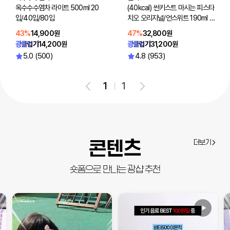
옥수수수염차 라이트 500ml 20
(40kcal) 썬키스트 마시는 피스타
입/40입/80입
치오 오리지널/언스위트 190ml 4
8입(선택2)
43%
14,900원
47%
32,800원
광클럽가
14,200원
광클럽가
31,200원
5.0 (500)
4.8 (953)
1
1
콘텐츠
더보기
숏폼으로 만나는 광샵 추천