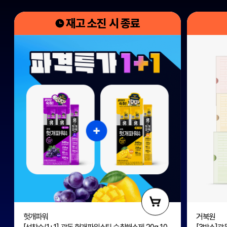
재고 소진 시 종료
헛개파워
거북원