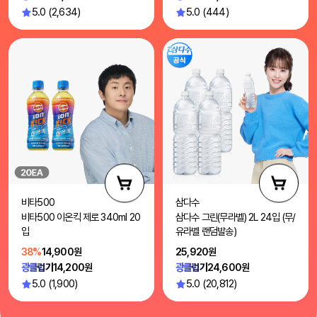
5.0 (2,634)
5.0 (444)
비타500
삼다수
비타500 이온킥 제로 340ml 20
삼다수 그린(무라벨) 2L 24입 (무/
입
유라벨 랜덤발송)
38%
14,900원
25,920원
광클럽가
14,200원
광클럽가
24,600원
5.0 (1,900)
5.0 (20,812)