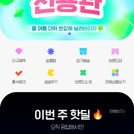
신규혜택
광클럽
정기배송
브랜드샵
출석체크
생생후기
브랜드소개
전체상품보기
이번 주 핫딜
전체보기
오직 광샵에서만