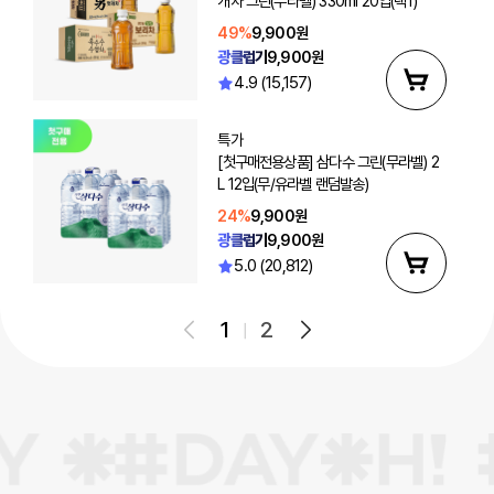
개차 그린(무라벨) 330ml 20입(택1)
49%
9,900원
광클럽가
9,900원
4.9 (15,157)
특가
[첫구매전용상품] 삼다수 그린(무라벨) 2
L 12입(무/유라벨 랜덤발송)
24%
9,900원
광클럽가
9,900원
5.0 (20,812)
1
2