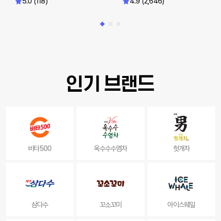
5.0 (118)
4.9 (2,646)
인기 브랜드
비타500
옥수수수염차
헛개차
삼다수
꼬소꼬미
아이스웨일