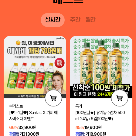
실시간
주간
월간
썬키스트
특가
[♥1+1딜♥] Sunkist X 가비 애
[100원딜★] 유기농수염차 500
사비소다 이벤트
ml 24입+6입(100원♥)
66%
32,900원
45%
19,900원
광클럽가
31,300원
광클럽가
18,900원