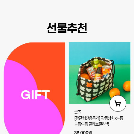
선물추천
굿즈
[광클럽전용특가] 광동상회x드롭
드롭드롭 콜라보딜리백
38,000원