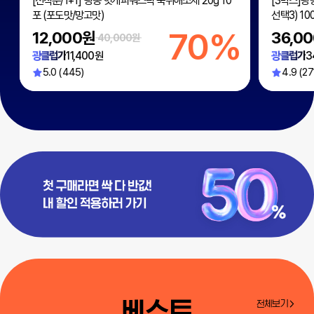
[선착순/1+1] 광동 헛개파워스틱 숙취해소제 20g 10
[3박스]광
포 (포도맛/망고맛)
선택3) 100
%
70%
12,000원
36,0
40,000원
광클럽가
11,400원
광클럽가
3
5.0 (445)
4.9 (27
베스트
전체보기