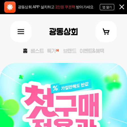
광동상회 APP 설치하고
1만원 쿠폰팩
받아가세요
앱 열기
홈
베스트
특가
브랜드
이벤트&혜택
keyVisual