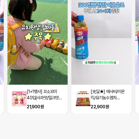
[1+1행사] 꼬소꼬미
[光딜★] 애사비/이온
40입(사과맛/밀크맛/
킥/유기농수염차
옥수수차/보리차 택2)
500ml 24입+6입
21,900원
22,900원
(100원♥)