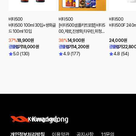
비타500
비타500
비타500
비타500 100ml 30입+쌍화골
[비타500샘플키트포함]비타5
비타500F 240m
드 100ml 10입
00,제로,진쌍화,타우린,위청수,
위생천스파클링제로 20입
37%
18,900원
38%
14,900원
24,000원
광클럽가
18,000원
광클럽가
14,200원
광클럽가
22,80
5.0 (130)
4.9 (177)
4.8 (54)
개인정보처리방침
이용약관
공지사항
1:1문의