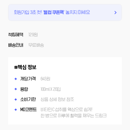
회원가입 3초 컷!
'
웰컴 쿠폰팩
'
놓치지 마세요
적립혜택
129원
배송안내
무료배송
핵심 정보
개당가격
645원
용량
100ml X 20입
소비기한
상품 상세 정보 참조
MD코멘트
비타민C 섭취를 액상으로 쉽게!
한 병으로 하루에 활력을 채우는 드링크