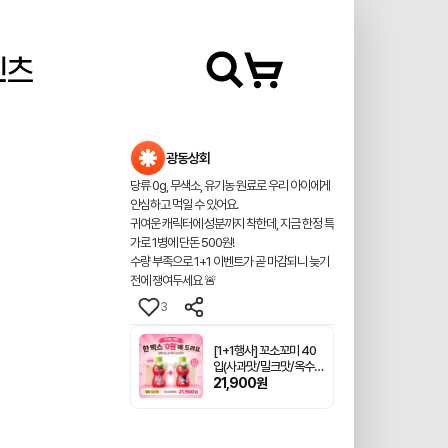
텐츠
광동상회
당류 0g, 무색소, 유기농 원료로 우리 아이에게
안심하고 먹일 수 있어요.
귀여운 캐릭터에 성분까지 착한데, 지금 한정 특
가로 1병에 단돈 500원!
수량 부족으로 1+1 이벤트가 곧 마감되니 늦기
전에 쟁여두세요 🚨
3
[1+1행사] 꼬소꼬미 40
입(사과맛/밀크맛/옥수수
차/보리차 택2)
21,900원