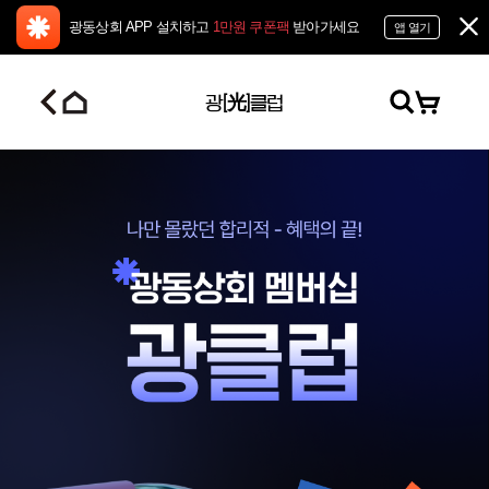
광동상회 APP 설치하고
1만원 쿠폰팩
받아가세요
앱 열기
光
광[
]클럽