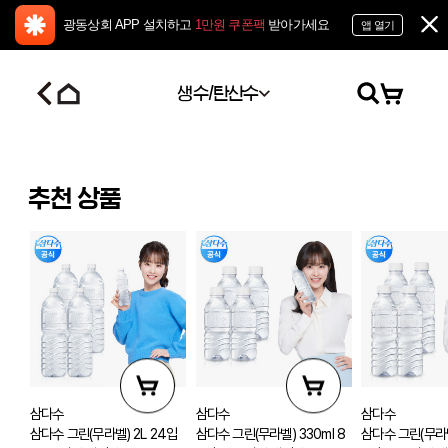
광동상회 APP 설치하고
1만원 쿠폰팩
받아가세요
앱 열기
생수/탄산수
추천 상품
삼다수
삼다수
삼다수
삼다수 그린(무라벨) 2L 24입
삼다수 그린(무라벨) 330ml 8
삼다수 그린(무라벨