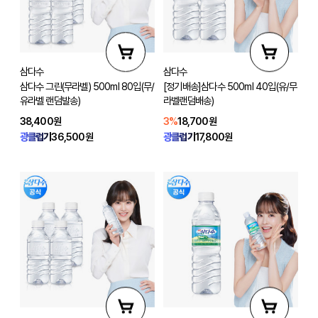
삼다수
삼다수
삼다수 그린(무라벨) 500ml 80입(무/
[정기배송]삼다수 500ml 40입(유/무
유라벨 랜덤발송)
라벨랜덤배송)
38,400원
3%
18,700원
광클럽가
36,500원
광클럽가
17,800원