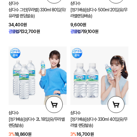
삼다수
삼다수
삼다수 그린(무라벨) 330ml 80입(무/
[정기배송]삼다수 500ml 20입(유/무
유라벨 랜덤발송)
라벨랜덤배송)
34,400원
9,600원
광클럽가
32,700원
광클럽가
9,100원
삼다수
삼다수
[정기배송]삼다수 2L 18입(유/무라벨
[정기배송]삼다수 330ml 40입(유/무
랜덤발송)
라벨 랜덤발송)
3%
18,860원
3%
16,700원