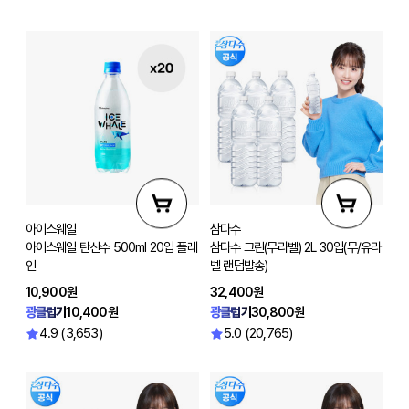
아이스웨일
삼다수
아이스웨일 탄산수 500ml 20입 플레
삼다수 그린(무라벨) 2L 30입(무/유라
인
벨 랜덤발송)
10,900원
32,400원
광클럽가
10,400원
광클럽가
30,800원
4.9 (3,653)
5.0 (20,765)