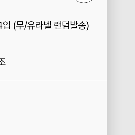
4입 (무/유라벨 랜덤발송)
조