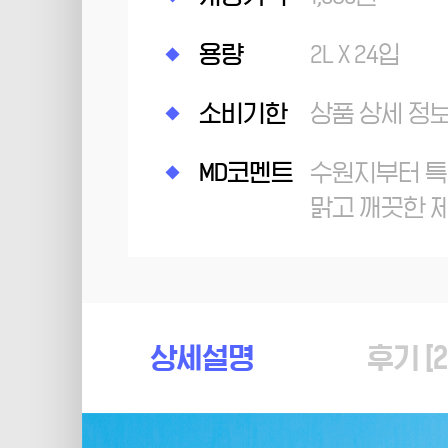
용량
2L X 24입
소비기한
상품 상세 정
MD코멘트
수원지부터 
맑고 깨끗한 
상세설명
후기 [
2