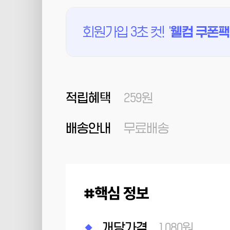
회원가입 3초 컷!
'
웰컴 쿠폰팩
적립혜택
259원
배송안내
무료배송
핵심 정보
개당가격
1,080원