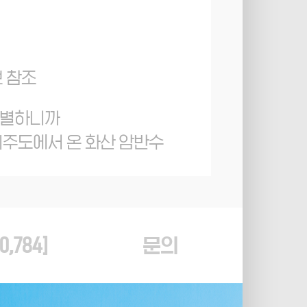
보 참조
특별하니까
제주도에서 온 화산 암반수
0,784
]
문의