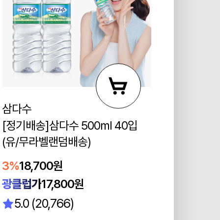
삼다수
[정기배송]삼다수 500ml 40입
(유/무라벨랜덤배송)
3%
18,700원
광클럽가
17,800원
5.0 (20,766)