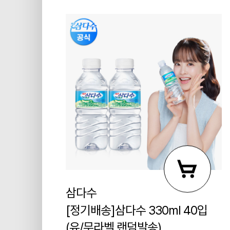
삼다수
[정기배송]삼다수 330ml 40입
(유/무라벨 랜덤발송)