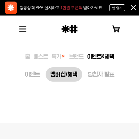
광동상회 APP 설치하고
1만원 쿠폰팩
받아가세요
앱 열기
홈
베스트
특가
브랜드
이벤트&혜택
이벤트
멤버십/혜택
당첨자 발표