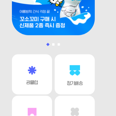
광클럽
정기배송