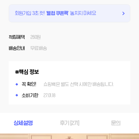
회원가입 3초 컷!
'
웰컴 쿠폰팩
'
놓치지 마세요
적립혜택
260원
배송안내
무료배송
핵심 정보
꼭 확인!
쇼핑백은 별도 선택 시에만 배송됩니다.
소비기한
27.01.18
상세설명
후기 [
271
]
문의