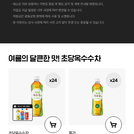
여름의 달큰한 맛! 초당옥수수차
초당옥수수차
특가