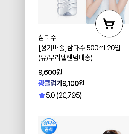
삼다수
[정기배송]삼다수 500ml 20입
(유/무라벨랜덤배송)
9,600원
광클럽가
9,100원
5.0 (20,795)