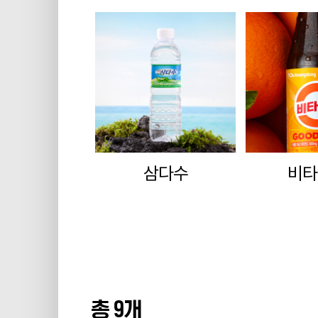
삼다수
비타
총
9
개