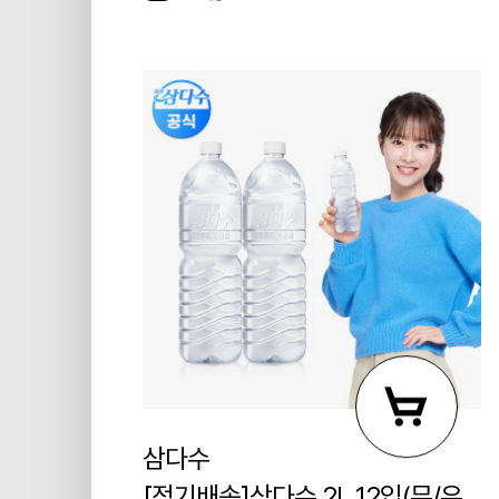
삼다수
[정기배송]삼다수 2L 12입(무/유