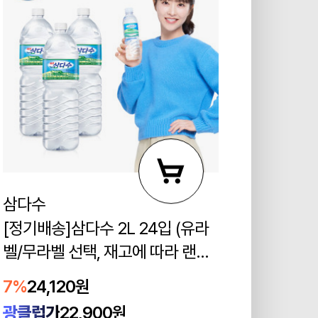
삼다수
[정기배송]삼다수 2L 24입 (유라
벨/무라벨 선택, 재고에 따라 랜덤
발송)
7%
24,120원
광클럽가
22,900원