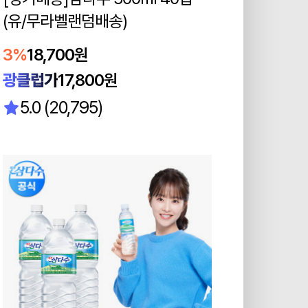
(유/무라벨랜덤배송)
3%
18,700원
광클럽가
17,800원
5.0 (20,795)