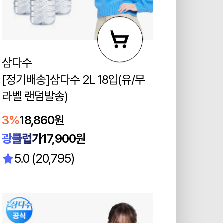
삼다수
[정기배송]삼다수 2L 18입(유/무
라벨 랜덤발송)
3%
18,860원
광클럽가
17,900원
5.0 (20,795)