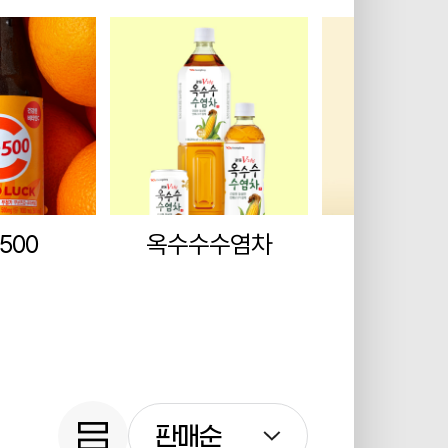
500
옥수수수염차
헛개
판매순