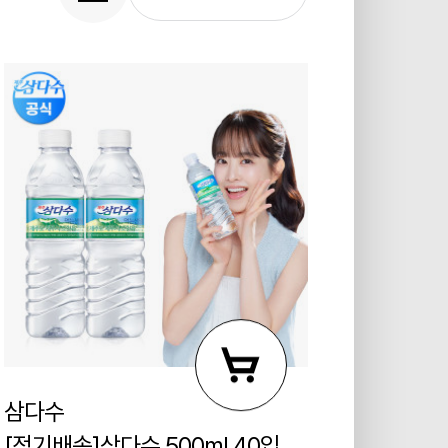
삼다수
[정기배송]삼다수 500ml 40입