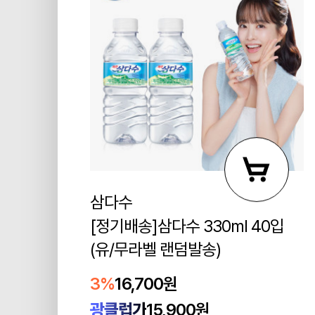
삼다수
[정기배송]삼다수 330ml 40입
(유/무라벨 랜덤발송)
3%
16,700원
광클럽가
15,900원