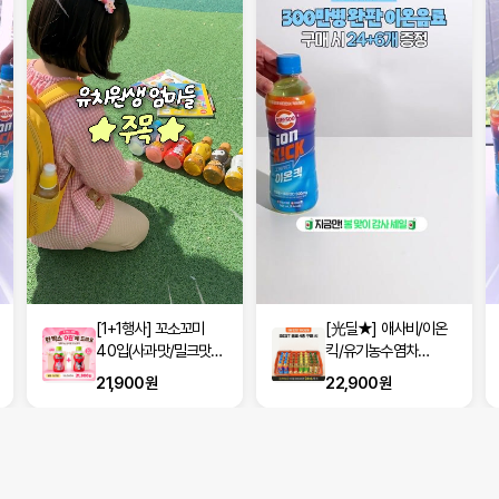
[1+1행사] 꼬소꼬미
[光딜★] 애사비/이온
40입(사과맛/밀크맛/
킥/유기농수염차
옥수수차/보리차 택2)
500ml 24입+6입
21,900원
22,900원
(100원♥)