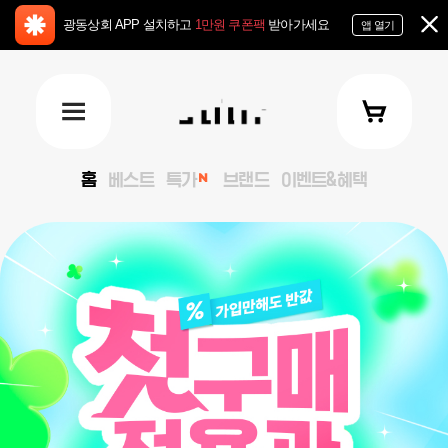
광동상회 APP 설치하고
1만원 쿠폰팩
받아가세요
앱 열기
홈
베스트
특가
브랜드
이벤트&혜택
keyVisual