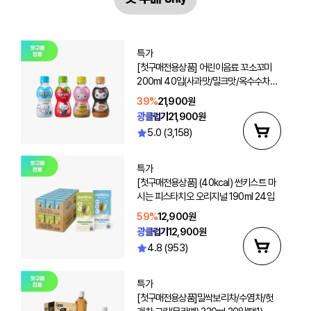
특가
[첫구매전용상품] 어린이음료 꼬소꼬미
200ml 40입(사과맛/밀크맛/옥수수차/
보리차 선택2)
39%
21,900원
광클럽가
21,900원
5.0 (3,158)
특가
[첫구매전용상품] (40kcal) 썬키스트 마
시는 피스타치오 오리지널 190ml 24입
59%
12,900원
광클럽가
12,900원
4.8 (953)
특가
[첫구매전용상품]밀싹보리차/수염차/헛