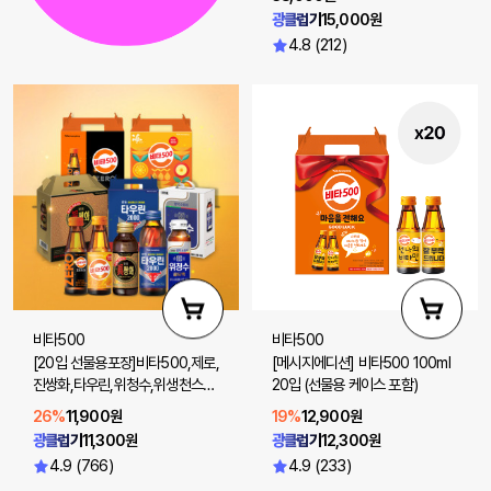
광클럽가
15,000원
4.8 (212)
비타500
비타500
[20입 선물용포장]비타500,제로,
[메시지에디션] 비타500 100ml
진쌍화,타우린,위청수,위생천스파
20입 (선물용 케이스 포함)
클링제로 20입
26%
11,900원
19%
12,900원
광클럽가
11,300원
광클럽가
12,300원
4.9 (766)
4.9 (233)