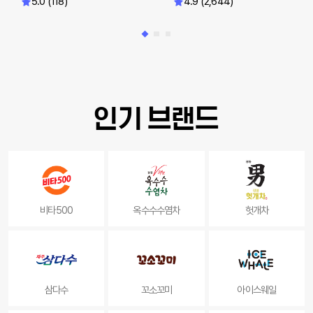
5.0 (118)
4.9 (2,644)
인기 브랜드
비타500
옥수수수염차
헛개차
삼다수
꼬소꼬미
아이스웨일