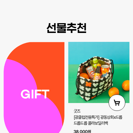
선물추천
굿즈
[광클럽전용특가] 광동상회x드롭
드롭드롭 콜라보딜리백
38,000원