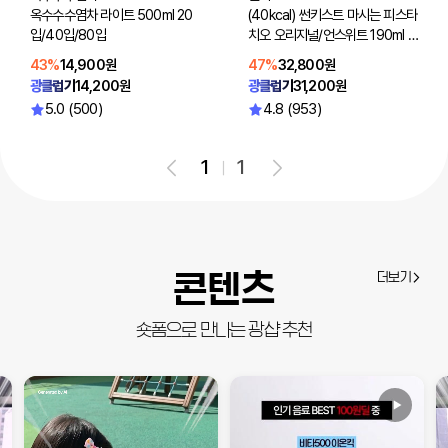
옥수수수염차 라이트 500ml 20
(40kcal) 썬키스트 마시는 피스타
입/40입/80입
치오 오리지널/언스위트 190ml 4
8입(선택2)
43%
14,900원
47%
32,800원
광클럽가
14,200원
광클럽가
31,200원
5.0 (500)
4.8 (953)
1
1
콘텐츠
더보기
숏폼으로 만나는 광샵 추천