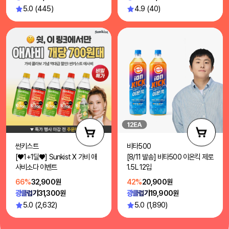
5.0 (445)
4.9 (40)
썬키스트
비타500
[♥1+1딜♥] Sunkist X 가비 애
[8/11 발송] 비타500 이온킥 제로
사비소다 이벤트
1.5L 12입
66%
32,900원
42%
20,900원
광클럽가
31,300원
광클럽가
19,900원
5.0 (2,632)
5.0 (1,890)