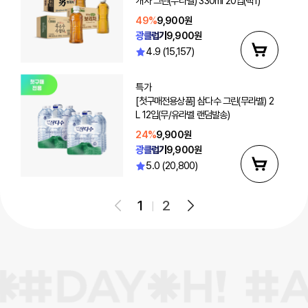
개차 그린(무라벨) 330ml 20입(택1)
49%
9,900원
광클럽가
9,900원
4.9 (15,157)
특가
[첫구매전용상품] 삼다수 그린(무라벨) 2
L 12입(무/유라벨 랜덤발송)
24%
9,900원
광클럽가
9,900원
5.0 (20,800)
1
2