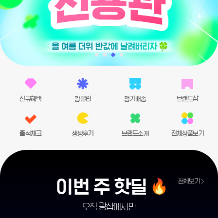
신규혜택
광클럽
정기배송
브랜드샵
출석체크
생생후기
브랜드소개
전체상품보기
이번 주 핫딜
전체보기
오직 광샵에서만