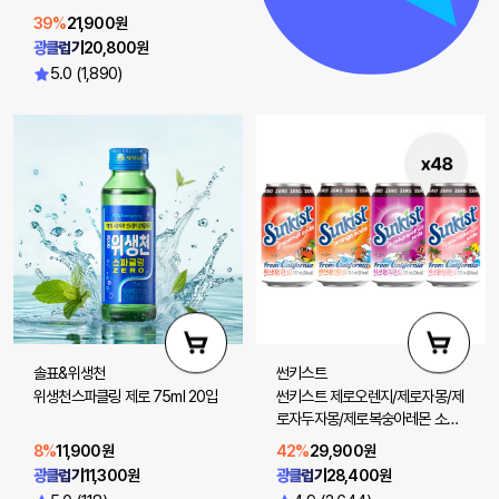
39%
21,900원
광클럽가
20,800원
5.0 (1,890)
솔표&위생천
썬키스트
위생천스파클링 제로 75ml 20입
썬키스트 제로오렌지/제로자몽/제
로자두자몽/제로복숭아레몬 소다
355ml 48입(선택 2)
8%
11,900원
42%
29,900원
광클럽가
11,300원
광클럽가
28,400원