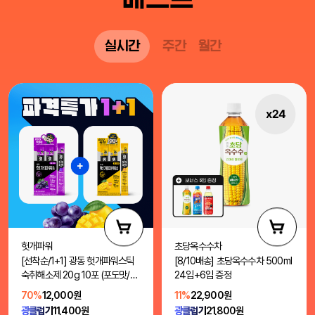
실시간
주간
월간
헛개파워
초당옥수수차
[선착순/1+1] 광동 헛개파워스틱
[8/10배송] 초당옥수수차 500ml
숙취해소제 20g 10포 (포도맛/망
24입+6입 증정
고맛)
70%
12,000원
11%
22,900원
광클럽가
11,400원
광클럽가
21,800원