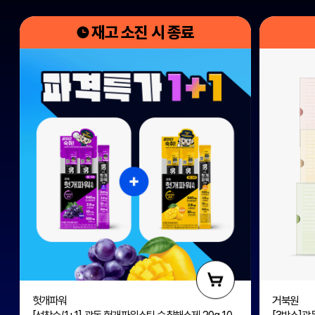
재고 소진 시 종료
헛개파워
거북원