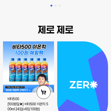
제로 제로
비타500
[100원딜★] 비타500 이온킥 5
00ml 24입(+6입 100원)