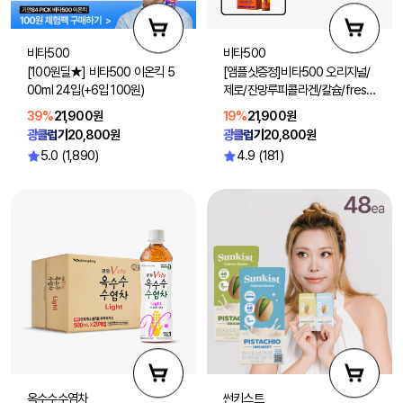
비타500
비타500
[100원딜★] 비타500 이온킥 5
[앰플샷증정]비타500 오리지널/
00ml 24입(+6입 100원)
제로/잔망루피콜라겐/칼슘/fresh
100ml 40입 (맛 선택1)
39%
21,900원
19%
21,900원
광클럽가
20,800원
광클럽가
20,800원
5.0 (1,890)
4.9 (181)
옥수수수염차
썬키스트