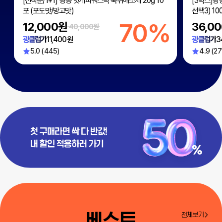
[선착순/1+1] 광동 헛개파워스틱 숙취해소제 20g 10
[3박스]광
포 (포도맛/망고맛)
선택3) 100
%
70%
12,000원
36,0
40,000원
광클럽가
11,400원
광클럽가
3
5.0 (445)
4.9 (27
베스트
전체보기