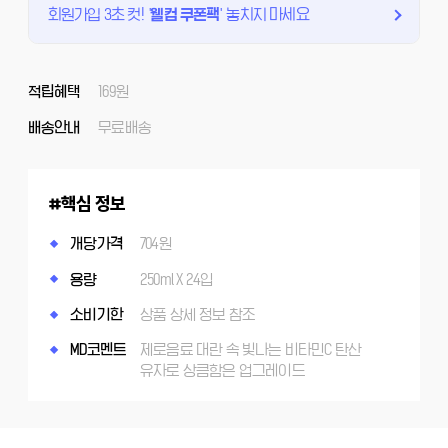
회원가입 3초 컷!
'
웰컴 쿠폰팩
'
놓치지 마세요
적립혜택
169원
배송안내
무료배송
핵심 정보
개당가격
704원
용량
250ml X 24입
소비기한
상품 상세 정보 참조
MD코멘트
제로음료 대란 속 빛나는 비타민C 탄산
유자로 상큼함은 업그레이드