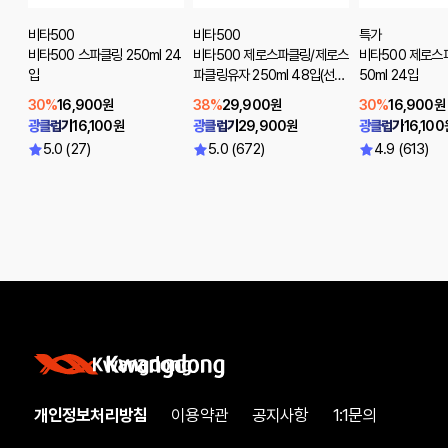
비타500
비타500
특가
비타500 스파클링 250ml 24
비타500 제로스파클링/제로스
비타500 제로스
입
파클링유자 250ml 48입(선택
50ml 24입
2)
30%
16,900원
38%
29,900원
30%
16,900원
광클럽가
16,100원
광클럽가
29,900원
광클럽가
16,100
5.0 (27)
5.0 (672)
4.9 (613)
개인정보처리방침
이용약관
공지사항
1:1문의