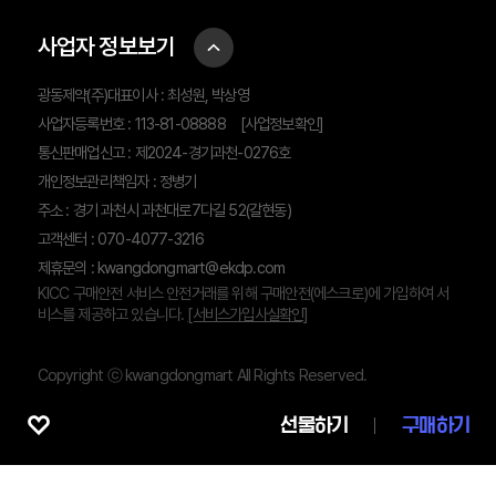
사업자 정보보기
광동제약(주)대표이사 : 최성원, 박상영
사업자등록번호 : 113-81-08888
[사업정보확인]
통신판매업신고 : 제2024-경기과천-0276호
개인정보관리책임자 : 정병기
주소 : 경기 과천시 과천대로7다길 52(갈현동)
고객센터 : 070-4077-3216
제휴문의 :
kwangdongmart@ekdp.com
KICC 구매안전 서비스 안전거래를 위해 구매안전(에스크로)에 가입하여 서
비스를 제공하고 있습니다.
[서비스가입사실확인]
Copyright ⓒ kwangdongmart All Rights Reserved.
선물하기
구매하기