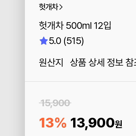
헛개차
헛개차 500ml 12입
5.0 (515)
원산지 상품 상세 정보 참
15,900
13%
13,900
원