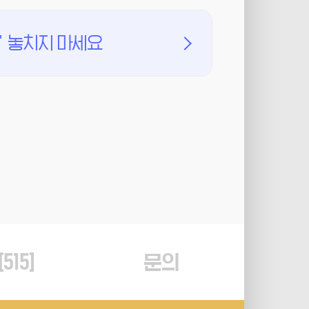
'
놓치지 마세요
[
515
]
문의