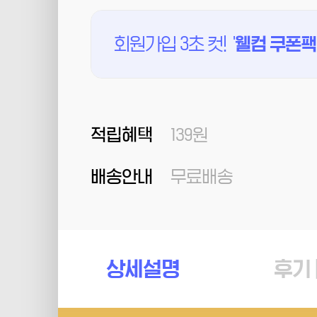
회원가입 3초 컷!
'
웰컴 쿠폰팩
적립혜택
139원
배송안내
무료배송
상세설명
후기 