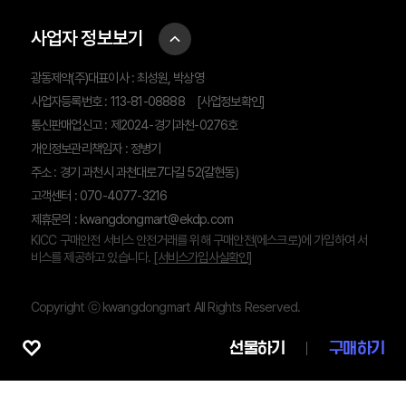
사업자 정보보기
광동제약(주)대표이사 : 최성원, 박상영
사업자등록번호 : 113-81-08888
[사업정보확인]
통신판매업신고 : 제2024-경기과천-0276호
개인정보관리책임자 : 정병기
주소 : 경기 과천시 과천대로7다길 52(갈현동)
고객센터 : 070-4077-3216
제휴문의 :
kwangdongmart@ekdp.com
KICC 구매안전 서비스 안전거래를 위해 구매안전(에스크로)에 가입하여 서
비스를 제공하고 있습니다.
[서비스가입사실확인]
Copyright ⓒ kwangdongmart All Rights Reserved.
선물하기
구매하기