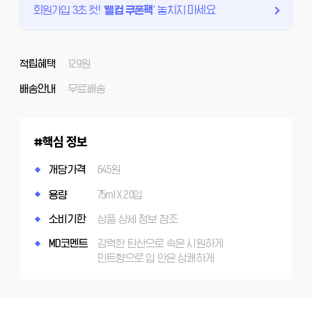
회원가입 3초 컷!
'
웰컴 쿠폰팩
'
놓치지 마세요
적립혜택
129원
배송안내
무료배송
핵심 정보
개당가격
645원
용량
75ml X 20입
소비기한
상품 상세 정보 참조
MD코멘트
강력한 탄산으로 속은 시원하게
민트향으로 입 안은 상쾌하게