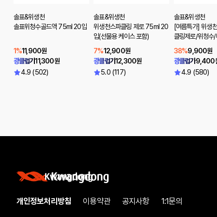
솔표&위생천
솔표&위생천
솔표&위생천
솔표위청수골드액 75ml 20입
위생천스파클링 제로 75ml 20
[여름특가] 위생
입(선물용 케이스 포함)
클링제로/위청수/
1%
11,900원
7%
12,900원
38%
9,900원
광클럽가
11,300원
광클럽가
12,300원
광클럽가
9,400
4.9 (502)
5.0 (117)
4.9 (580)
개인정보처리방침
이용약관
공지사항
1:1문의