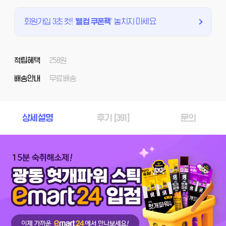
회원가입 3초 컷!
'
웰컴 쿠폰팩
'
놓치지 마세요
적립혜택
258원
배송안내
무료배송
상세설명
후기 [
391
]
문의