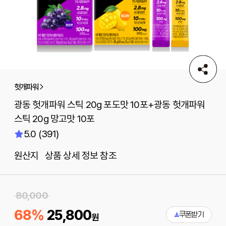
헛개파워
광동 헛개파워 스틱 20g 포도맛 10포+광동 헛개파워
스틱 20g 망고맛 10포
5.0 (391)
원산지 상품 상세 정보 참조
80,000
68%
25,800
쿠폰받기
원