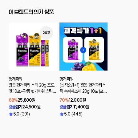
이 브랜드의 인기 상품
헛개파워
헛개파워
광동 헛개파워 스틱 20g 포도
[선착순/1+1] 광동 헛개파워스
맛 10포+광동 헛개파워 스틱 2
틱 숙취해소제 20g 10포 (포도
0g 망고맛 10포
맛/망고맛)
68%
25,800원
70%
12,000원
광클럽가
24,500원
광클럽가
11,400원
5.0 (391)
5.0 (445)