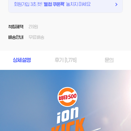
회원가입 3초 컷!
'
웰컴 쿠폰팩
'
놓치지 마세요
적립혜택
219원
배송안내
무료배송
상세설명
후기 [
1,776
]
문의