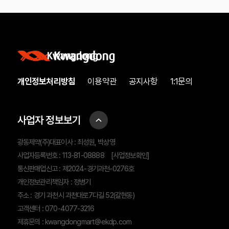
개인정보처리방침
이용약관
공지사항
1:1문의
사업자 정보보기
광동제약(주)대표이사 : 최성원, 박상영
사업자등록번호 : 113-81-08888
[사업정보확인]
통신판매업신고 : 제2024-경기과천-0276호
개인정보관리책임자 : 정병기
주소 : 경기 과천시 과천대로7다길 52(갈현동)
고객센터 : 070-4077-3216
제휴문의 :
kwangdongmart@ekdp.com