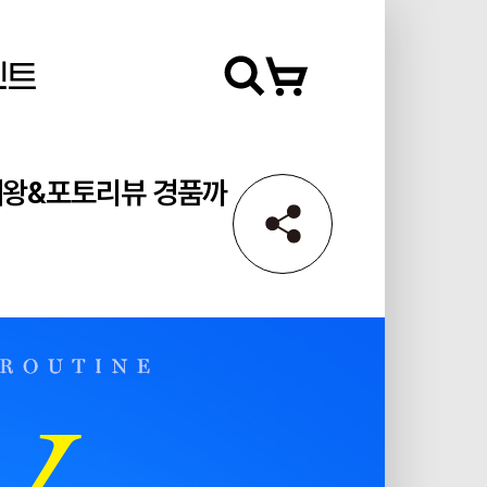
벤트
구매왕&포토리뷰 경품까