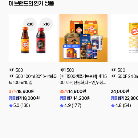
이 브랜드의 인기 상품
비타500
비타500
비타500
비타500 100ml 30입+쌍화골
[비타500샘플키트포함]비타5
비타500F 240m
드 100ml 10입
00,제로,진쌍화,타우린,위청수,
위생천스파클링제로 20입
37%
18,900원
38%
14,900원
24,000원
광클럽가
18,000원
광클럽가
14,200원
광클럽가
22,80
5.0 (130)
4.9 (177)
4.8 (54)