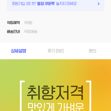
회원가입 3초 컷!
'
웰컴 쿠폰팩
'
놓치지 마세요
적립혜택
199원
배송안내
무료배송
상세설명
후기 [
192
]
문의