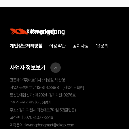
개인정보처리방침
이용약관
공지사항
1:1문의
사업자 정보보기
광동제약(주)대표이사 : 최성원, 박상영
사업자등록번호 : 113-81-08888
[사업정보확인]
통신판매업신고 : 제2024-경기과천-0276호
개인정보관리책임자 : 정병기
주소 : 경기 과천시 과천대로7다길 52(갈현동)
고객센터 : 070-4077-3216
제휴문의 :
kwangdongmart@ekdp.com