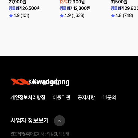
27,900원
13%
12,900원
31,500원
광클럽가
26,500원
광클럽가
12,300원
광클럽가
29,90
4.9 (101)
4.9 (1,338)
4.8 (748)
개인정보처리방침
이용약관
공지사항
1:1문의
사업자 정보보기
광동제약(주)대표이사 : 최성원, 박상영