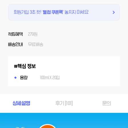
회원가입 3초 컷!
'
웰컴 쿠폰팩
'
놓치지 마세요
적립혜택
279원
배송안내
무료배송
핵심 정보
용량
100ml X 20입
상세설명
후기 [
101
]
문의