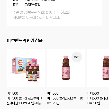
휴무
토/일/공휴일
주말 및 공휴일은 전화상담이 불가하오니
게시판을 이용해주시기 바랍니다.
이 브랜드의 인기 상품
비타500
비타500
비타500
비타500 콜라겐 잔망루피 여
비타500 콜라겐 잔망루피 10
비타500 콜라겐 
름에디션 100ml 20입+피규어
0ml 20입
0ml 50입
선택옵션